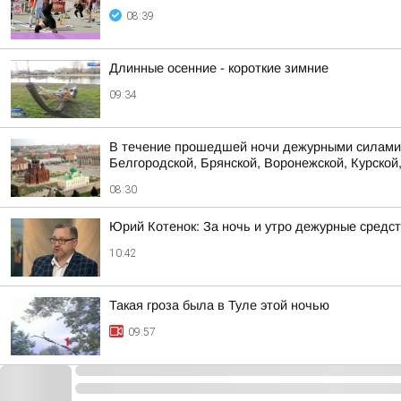
08:39
Длинные осенние - короткие зимние
09:34
В течение прошедшей ночи дежурными силами 
Белгородской, Брянской, Воронежской, Курской,
08:30
Юрий Котенок: За ночь и утро дежурные средс
10:42
Такая гроза была в Туле этой ночью
09:57