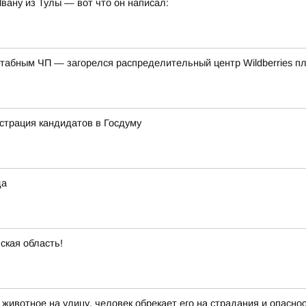
ану из Тулы — вот что он написал:
табным ЧП — загорелся распределительный центр Wildberries п
истрация кандидатов в Госдуму
да
ская область!
ивотное на улицу, человек обрекает его на страдания и опасно