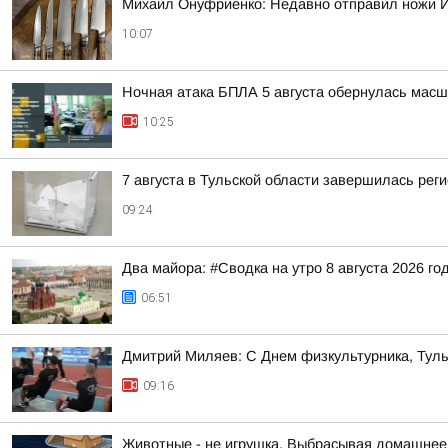
Михаил Онуфриенко: Недавно отправил ножи Ив
10:07
Ночная атака БПЛА 5 августа обернулась масш
10:25
7 августа в Тульской области завершилась рег
09:24
Два майора: #Сводка на утро 8 августа 2026 го
06:51
Дмитрий Миляев: С Днем физкультурника, Туль
09:16
Животные - не игрушка. Выбрасывая домашнее ж