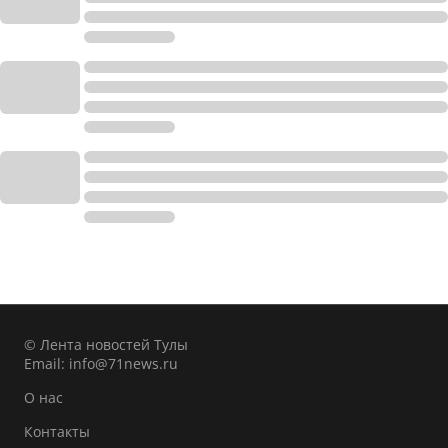
© Лента новостей Тулы
Email:
info@71news.ru
О нас
Контакты