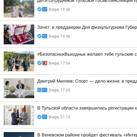
Дети сотрудников Тульской Госавтоинспекции п
Вчера, 15:34
Зачет: в преддверии Дня физкультурника Губ
Вчера, 19:36
#БезопасныхВыходных желают тебе тульские с
Вчера, 17:54
Дмитрий Миляев: Спорт — дело жизни: в предд
Вчера, 17:29
В Тульской области завершилась регистрация
Вчера, 21:10
В Веневском районе пройдет фестиваль «Инте