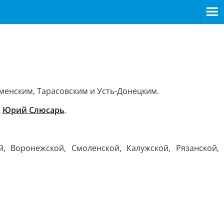
менским, Тарасовским и Усть-Донецким.
р
Юрий Слюсарь
.
й, Воронежской, Смоленской, Калужской, Рязанской,