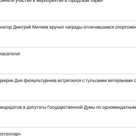
риняли участие в мероприятии в городском парке!
ернатор Дмитрий Миляев вручил награды отличившимся спортсме
пасатели!
верии Дня физкультурника встретился с тульскими ветеранами 
 кандидатов в депутаты Государственной Думы по одномандатны
рстеллар»