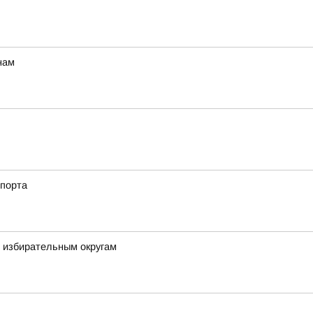
нам
спорта
м избирательным округам