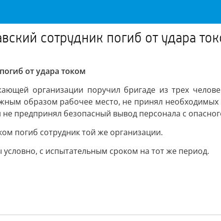
лавский сотрудник погиб от удара то
 погиб от удара током
жающей организации поручил бригаде из трех челове
жным образом рабочее место, не принял необходимых м
н не предпринял безопасный вывод персонала с опасного
оком погиб сотрудник той же организации.
условно, с испытательным сроком на тот же период.