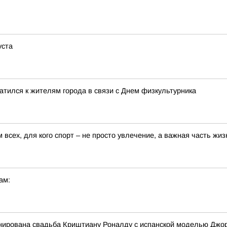
уста
тился к жителям города в связи с Днем физкультурника
всех, для кого спорт – не просто увлечение, а важная часть жиз
ам:
ланирована свадьба Криштиану Роналду с испанской моделью Дж