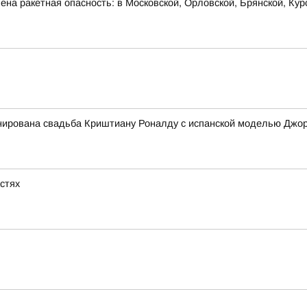
на ракетная опасность: в Московской, Орловской, Брянской, Кур
ланирована свадьба Криштиану Роналду с испанской моделью Дж
астях