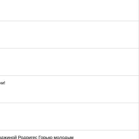
ни!
орджиной Родригес Горько молодым