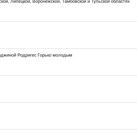
ской, Липецкой, Воронежской, Тамбовской и Тульской областях
орджиной Родригес Горько молодым