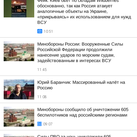
Фейк: Киев бьет по складам Wildberries
обоснованно, так как Россия атакует
аналогичные объекты на Украине,
«прикрываясь» их использованием для нужд
ВСУ
10:51
Минобороны России: Вооруженные Силы
Российской Федерации продолжили
нанесение ударов по морским судам,
задействованным в интересах ВСУ
11:45
Юрий Баранчик: Массированный налёт на
Россию
11:08
Минобороны сообщило об уничтожении 605
беспилотников над российскими регионами
09:07
Силы ПВО за ночь уничтожили 605