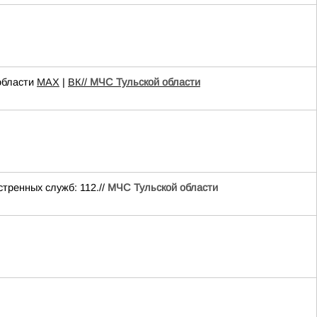
области
MAX
|
ВК//
МЧС Тульской области
тренных служб: 112.//
МЧС Тульской области