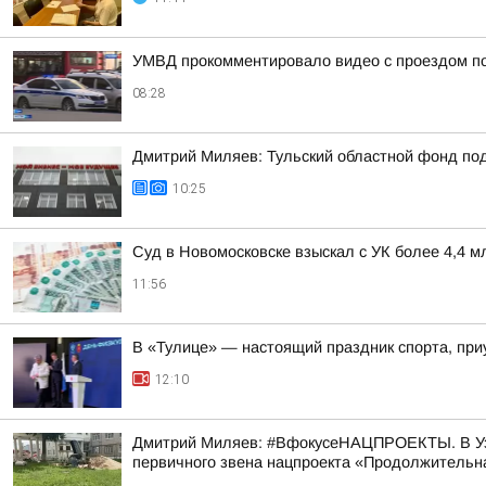
УМВД прокомментировало видео с проездом по
08:28
Дмитрий Миляев: Тульский областной фонд по
10:25
Суд в Новомосковске взыскал с УК более 4,4 м
11:56
В «Тулице» — настоящий праздник спорта, при
12:10
Дмитрий Миляев: #ВфокусеНАЦПРОЕКТЫ. В Узло
первичного звена нацпроекта «Продолжительна