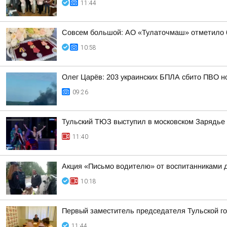
11:44
Совсем большой: АО «Тулаточмаш» отметило 6
10:58
Олег Царёв: 203 украинских БПЛА сбито ПВО н
09:26
Тульский ТЮЗ выступил в московском Зарядье
11:40
Акция «Письмо водителю» от воспитанниками 
10:18
Первый заместитель председателя Тульской г
11:44