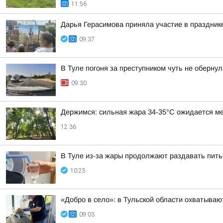
11:56
Дарья Герасимова приняла участие в праздник
09:37
В Туле погоня за преступником чуть не оберну
09:30
Держимся: сильная жара 34-35°С ожидается ме
12:36
В Туле из-за жары продолжают раздавать пит
10:25
«Добро в село»: в Тульской области охватыв
09:03