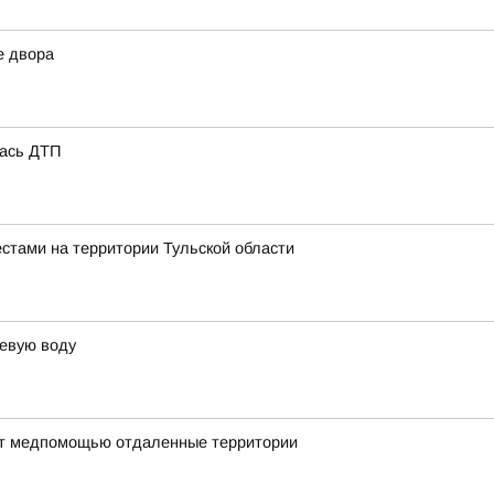
е двора
лась ДТП
стами на территории Тульской области
ьевую воду
ают медпомощью отдаленные территории