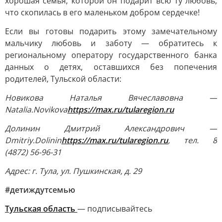
хорошая семья, которой он подарит всю ту любовь,
что скопилась в его маленьком добром сердечке!
Если вы готовы подарить этому замечательному
мальчику любовь и заботу — обратитесь к
региональному оператору государственного банка
данных о детях, оставшихся без попечения
родителей, Тульской области:
Новикова Наталья Вячеславовна —
Natalia.Novikova
https://max.ru/tularegion.ru
Долинин Дмитрий Александрович —
Dmitriy.Dolinin
https://max.ru/tularegion.ru
, тел. 8
(4872) 56-96-31
Адрес: г. Тула, ул. Пушкинская, д. 29
#детиждутсемью
Тульская область
— подписывайтесь