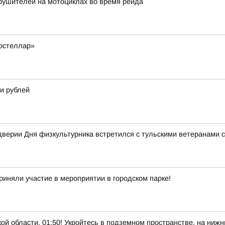
рушителей на мотоциклах во время рейда
рстеллар»
и рублей
верии Дня физкультурника встретился с тульскими ветеранами 
риняли участие в мероприятии в городском парке!
бласти, 01:50! Укройтесь в подземном пространстве, на нижни