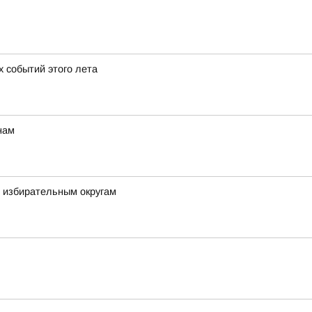
х событий этого лета
нам
м избирательным округам