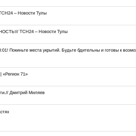
ТСН24 – Новости Тулы
НОСТЬ!//
ТСН24 – Новости Тулы
3:01! Покиньте места укрытий. Будьте бдительны и готовы к во
 «Регион 71»
ти.//
Дмитрий Миляев
астях