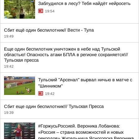
Заблудился в лесу? Тебя найдёт нейросеть
19:54
Сбит ещё один беспилотник//
Вести - Тула
19:49
Еще один беспилотник уничтожен в небе над Тульской
областью! Опасность атаки БПЛА в регионе сохраняется!//
Тульская пресса
19:42
Тульский "Арсенал" вырвал ничью в матче с
"Шинником"
19:42
Сбит еще один беспилотник!//
Тульская Пресса
19:39
#ГоржусьРоссией. Вероника Лобанова:
«Россия – страна возможностей и новых
рекордов» Жительница Ясногорска Вероника