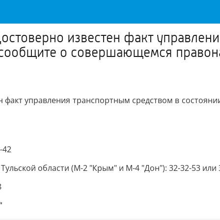
достоверно известен факт управлен
и сообщите о совершающемся правон
ен факт управления транспортным средством в состоян
-42
льской области (М-2 "Крым" и М-4 "Дон"): 32-32-53 или 
8
"