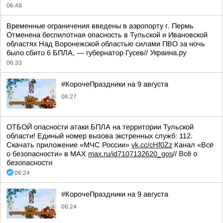
06:48
Временные ограничения введены в аэропорту г. Пермь
Отменена беспилотная опасность в Тульской и Ивановской
областях Над Воронежской областью силами ПВО за ночь
было сбито 6 БПЛА, — губернатор Гусев//
Украина.ру
06:33
#КорочеПраздники на 9 августа
06:27
ОТБОЙ опасности атаки БПЛА на территории Тульской
области! Единый номер вызова экстренных служб: 112.
Скачать приложение «МЧС России»
vk.cc/cHf0Zz
Канал «Всё
о безопасности» в МАХ
max.ru/id7107132620_gos
//
Всё о
безопасности
06:24
#КорочеПраздники на 9 августа
06:24