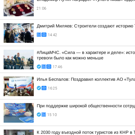
21:06
Дмитрий Миляев: Строители создают историю Т
14:42
#ЛицаМЧС. «Сила — в характере и деле»: исто
тревоги было как можно меньше
17:46
Илья Беспалов: Поздравил коллектив АО «Тул
16:25
При поддержке широкой общественности сотру
15:10
К 2030 году въездной поток туристов из КНР в