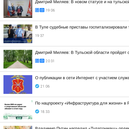
Дмитрий Миляев: В новом статусе и на тульск
19:06
В Туле судебные приставы госпитализировали 
19:37
Дмитрий Миляев: В Тульской области пройдет
20:31
О публикации в сети Интернет с участием слу
21:06
По нацпроекту «Инфраструктура для жизни» в 
18:33
Владимир Путин наградил «Тулаточмаш» орде