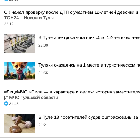
СК начал проверку после ДТП с участием 12-летней девочки 
ТСН24 – Новости Тулы
22:12
В Туле электросамокатчик сбил 12-летнюю дев
22:00
Туляки оказались на 1 месте в туристическом п
21:55
#ЛицаМЧС «Сила — в характере и деле»: история заместител
|//
МЧС Тульской области
21:48
В Туле 18 посетителей судов оштрафованы за 
21:21