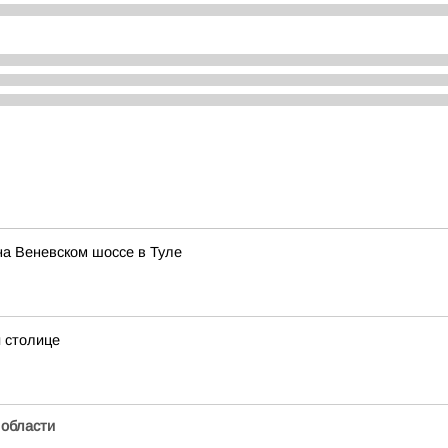
на Веневском шоссе в Туле
 столице
 области