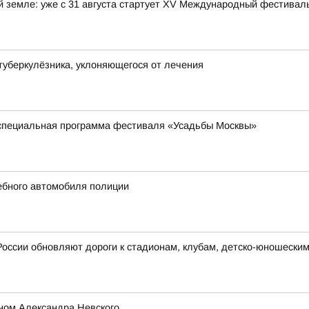
ой земле: уже с 31 августа стартует XV Международный фестива
туберкулёзника, уклоняющегося от лечения
 специальная программа фестиваля «Усадьбы Москвы»
жебного автомобиля полиции
России обновляют дороги к стадионам, клубам, детско-юношески
ном Александра Невского