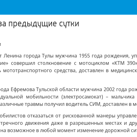
 за предыдущие сутки
и
кт Ленина города Тулы мужчина 1955 года рождения, у
ие» совершил столкновение с мотоциклом «КТМ 390»
ь мототранспортного средства, доставлен в медицинс
орода Ефремова Тульской области мужчина 2002 года р
дуальной мобильности (электросамокат) – мальчика
 различные травмы получил водитель СИМ, доставлен в 
мобилистов отказаться от рискованной манеры управл
стречного движения даже в разрешенных местах и дру
ь на возможное в любой момент изменение дорожной си