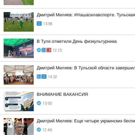
Дмитрий Миляев: #Нашасилавспорте. Тульская
13:58
В Туле отметили День физкультурника
12:25
Дмитрий Миляев: В Тульской области заверш
14:32
ВНИМАНИЕ ВАКАНСИЯ
13:00
Дмитрий Миляев: Еще четыре украинских бес
12:46