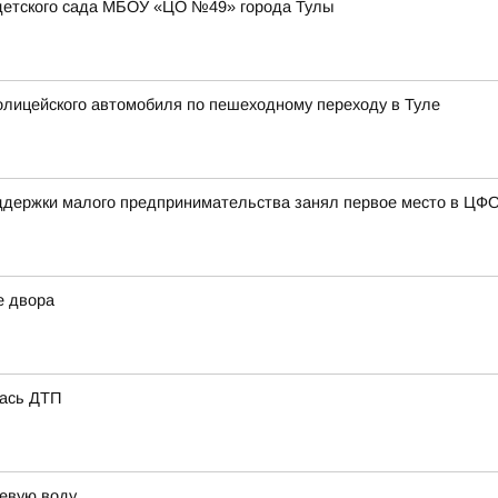
детского сада МБОУ «ЦО №49» города Тулы
лицейского автомобиля по пешеходному переходу в Туле
ддержки малого предпринимательства занял первое место в ЦФ
е двора
лась ДТП
ьевую воду