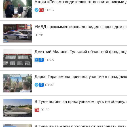
Акция «Письмо водителю» от воспитанниками 
10:18
УМВД прокомментировало видео с проездом по
08:28
Дмитрий Миляев: Тульский областной фонд по
10:25
Дарья Герасимова приняла участие в праздник
09:37
В Туле погоня за преступником чуть не оберну
09:30
В Туле из-за жары продолжают раздавать пит