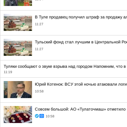
В Туле продавец получил штраф за продажу ал
11:27
Тульский фонд стал лучшим в Центральной Ро
11:27
Туляки сообщают о звуке взрыва над городом Напомним, что в
11:19
Юрий Котенок: ВСУ этой ночью атаковали логис
10:58
Совсем большой: АО «Тулаточмаш» отметило 6
10:58