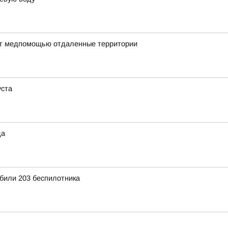
ают медпомощью отдаленные территории
уста
да
били 203 беспилотника