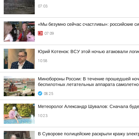
07:03
«Мы безумно сейчас счастливы»: российские 
07:09
Юрий Котенок: ВСУ этой ночью атаковали логис
10:58
Минобороны России: В течение прошедшей ночи,
беспилотных летательных аппарата самолетного
08:25
Метеоролог Александр Шувалов: Сначала будет
10:23
В Суворове полицейские раскрыли кражу элект