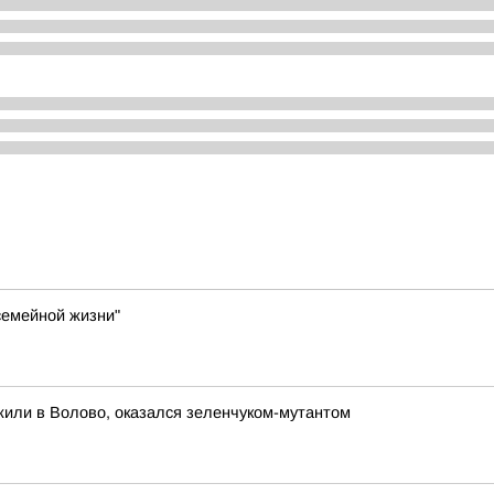
семейной жизни"
жили в Волово, оказался зеленчуком-мутантом