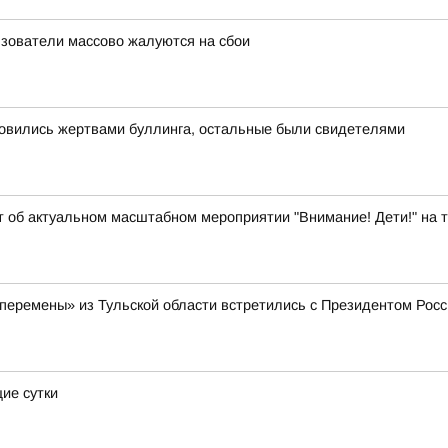
льзователи массово жалуются на сбои
новились жертвами буллинга, остальные были свидетелями
т об актуальном масштабном мероприятии "Внимание! Дети!" на 
еремены» из Тульской области встретились с Президентом Рос
ие сутки