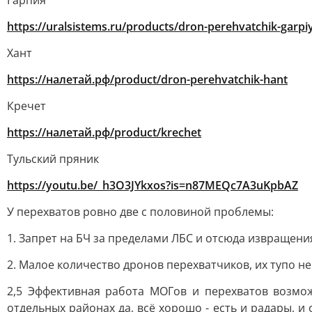
Гарпия
https://uralsistems.ru/products/dron-perehvatchik-garpi
Хант
https://налетай.рф/product/dron-perehvatchik-hant
Кречет
https://налетай.рф/product/krechet
Тульский пряник
https://youtu.be/_h3O3JYkxos?is=n87MEQc7A3uKpbAZ
У перехватов ровно две с половиной проблемы:
1. Запрет на БЧ за пределами ЛБС и отсюда извращен
2. Малое количество дронов перехватчиков, их тупо н
2,5 Эффективная работа МОГов и перехватов возмож
отдельных районах да, всё хорошо - есть и радары, 