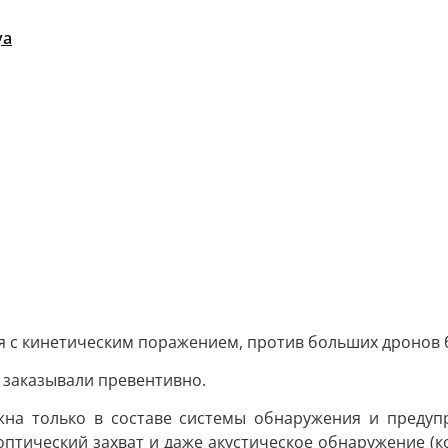
ya
ия с кинетическим поражением, против больших дронов
е заказывали превентивно.
на только в составе системы обнаружения и предупр
и оптический захват и даже акустическое обнаружение (