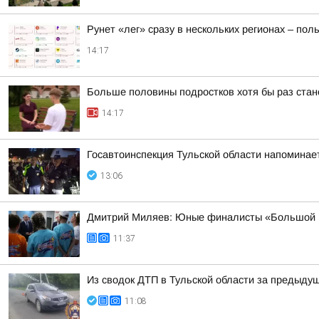
Рунет «лег» сразу в нескольких регионах – по
14:17
Больше половины подростков хотя бы раз ста
14:17
Госавтоинспекция Тульской области напоминае
13:06
Дмитрий Миляев: Юные финалисты «Большой п
11:37
Из сводок ДТП в Тульской области за предыдущ
11:08