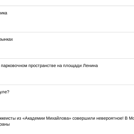
ника
рынках
а парковочном пространстве на площади Ленина
Туле?
кеисты из «Академии Михайлова» совершили невероятное! В Мо
траны