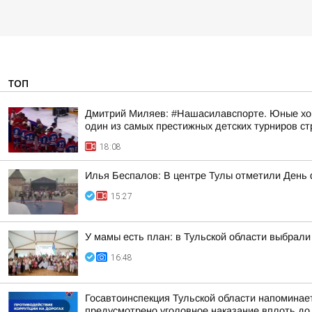
ТОП
Дмитрий Миляев: #Нашасилавспорте. Юные хок
один из самых престижных детских турниров с
18:08
Илья Беспалов: В центре Тулы отметили День 
15:27
У мамы есть план: в Тульской области выбрали
16:48
Госавтоинспекция Тульской области напоминает
предусмотрено уголовное наказание вплоть до