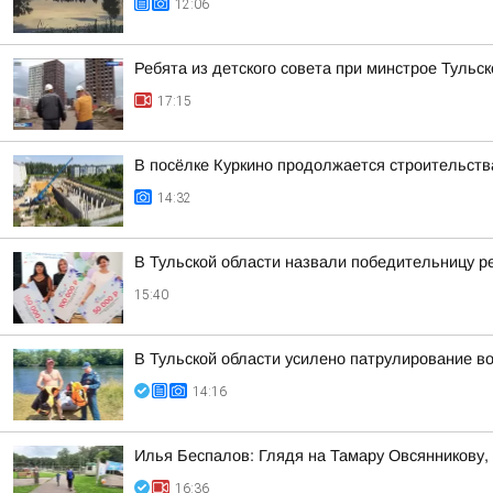
12:06
Ребята из детского совета при минстрое Туль
17:15
В посёлке Куркино продолжается строительств
14:32
В Тульской области назвали победительницу 
15:40
В Тульской области усилено патрулирование в
14:16
Илья Беспалов: Глядя на Тамару Овсянникову,
16:36