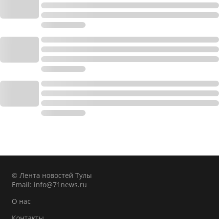
© Лента новостей Тулы
Email:
info@71news.ru
О нас
Контакты