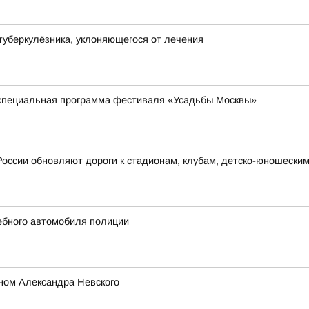
туберкулёзника, уклоняющегося от лечения
 специальная программа фестиваля «Усадьбы Москвы»
России обновляют дороги к стадионам, клубам, детско-юношески
жебного автомобиля полиции
ном Александра Невского