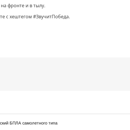
а фронте и в тылу.
те с хештегом #ЗвучитПобеда.
нский БПЛА самолетного типа