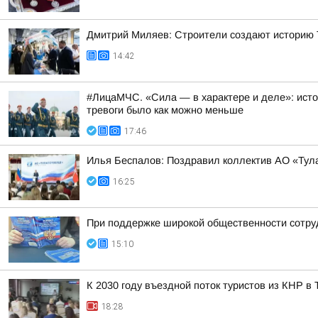
Дмитрий Миляев: Строители создают историю Т
14:42
#ЛицаМЧС. «Сила — в характере и деле»: исто
тревоги было как можно меньше
17:46
Илья Беспалов: Поздравил коллектив АО «Тул
16:25
При поддержке широкой общественности сотру
15:10
К 2030 году въездной поток туристов из КНР в
18:28