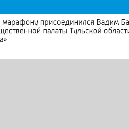
К марафону присоединился Вадим Ба
бщественной палаты Тульской облас
а»