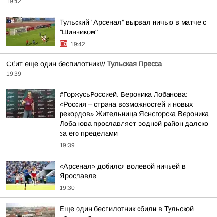
19:42
Тульский "Арсенал" вырвал ничью в матче с
"Шинником"
19:42
Сбит еще один беспилотник!//
Тульская Пресса
19:39
#ГоржусьРоссией. Вероника Лобанова:
«Россия – страна возможностей и новых
рекордов» Жительница Ясногорска Вероника
Лобанова прославляет родной район далеко
за его пределами
19:39
«Арсенал» добился волевой ничьей в
Ярославле
19:30
Еще один беспилотник сбили в Тульской