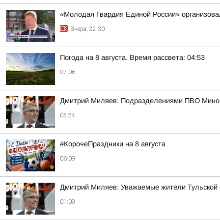
«Молодая Гвардия Единой России» организова
Вчера, 22:30
Погода на 8 августа. Время рассвета: 04:53
07:06
Дмитрий Миляев: Подразделениями ПВО Минобо
05:24
#КорочеПраздники на 8 августа
06:09
Дмитрий Миляев: Уважаемые жители Тульской 
01:09