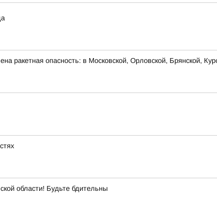
да
на ракетная опасность: в Московской, Орловской, Брянской, Кур
астях
ой области! Будьте бдительны