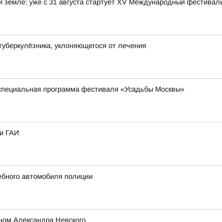
ой земле: уже с 31 августа стартует XV Международный фестива
туберкулёзника, уклоняющегося от лечения
 специальная программа фестиваля «Усадьбы Москвы»
ки ГАИ
жебного автомобиля полиции
ном Александра Невского